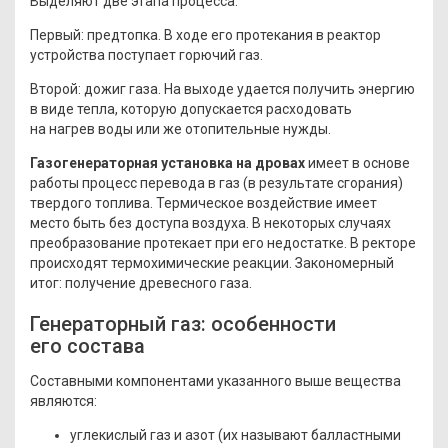
Выделяют две этапа процесса.
Первый: предтопка. В ходе его протекания в реактор
устройства поступает горючий газ.
Второй: дожиг газа. На выходе удается получить энергию
в виде тепла, которую допускается расходовать
на нагрев воды или же отопительные нужды.
Газогенераторная установка на дровах
имеет в основе
работы процесс перевода в газ
(в
результате сгорания)
твердого топлива. Термическое воздействие имеет
место быть без доступа воздуха. В некоторых случаях
преобразование протекает при его недостатке. В ректоре
происходят термохимические реакции. Закономерный
итог: получение древесного газа.
Генераторный газ: особенности
его состава
Составными компонентами указанного выше вещества
являются:
углекислый газ и азот
(их
называют балластными