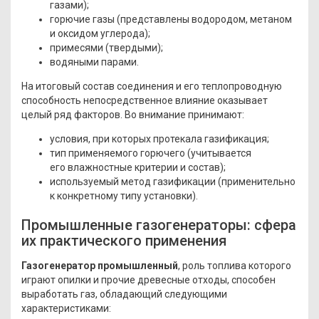
газами);
горючие газы
(представлены
водородом, метаном
и оксидом углерода);
примесями
(твердыми
);
водяными парами.
На итоговый состав соединения и его теплопроводную
способность непосредственное влияние оказывает
целый ряд факторов. Во внимание принимают:
условия, при которых протекала газификация;
тип применяемого горючего
(учитывается
его влажностные критерии и состав);
используемый метод газификации
(применительно
к конкретному типу установки).
Промышленные газогенераторы: сфера
их практического применения
Газогенератор промышленный
, роль топлива которого
играют опилки и прочие древесные отходы, способен
выработать газ, обладающий следующими
характеристиками: